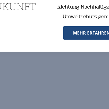
UKUNFT
Richtung Nachhaltigk
ATIONEN
GUEST INFORMATION
G
Umweltschutz gem
MEHR ERFAHRE
und alle Anderen natürlich auch…