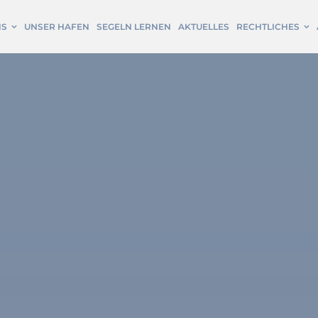
NS
UNSER HAFEN
SEGELN LERNEN
AKTUELLES
RECHTLICHES