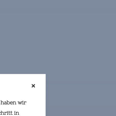
men
 haben wir
hritt in