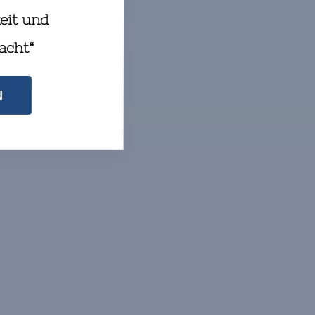
eit und
ÆSTEINFORMATION
acht“
N