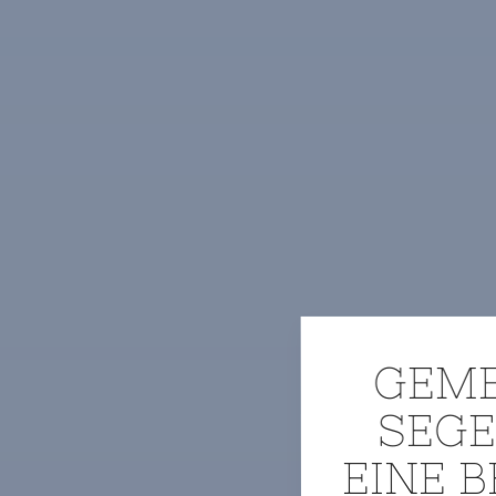
GEM
Wi
SEGE
EINE 