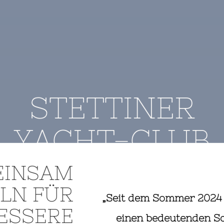
STETTINER
YACHT-CLUB
EINSAM
llkommen | Welcome | Velkom
LN FÜR
„Seit dem Sommer 2024
BESSERE
einen bedeutenden Sc