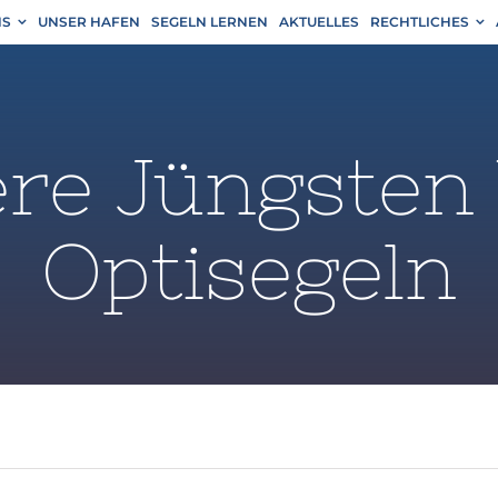
NS
UNSER HAFEN
SEGELN LERNEN
AKTUELLES
RECHTLICHES
re Jüngsten
Optisegeln