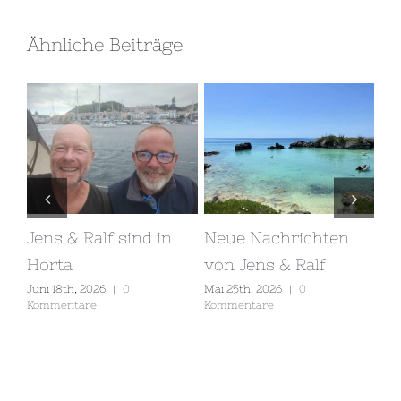
Ähnliche Beiträge
n
Jens & Ralf sind in
Neue Nachrichten
Un
Horta
von Jens & Ralf
20
are
Juni 18th, 2026
|
0
Mai 25th, 2026
|
0
Mai
Kommentare
Kommentare
Ko