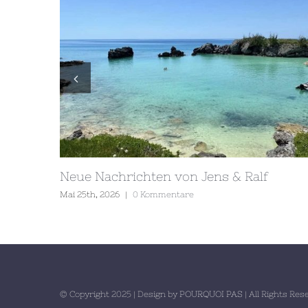
Neue Nachrichten von Jens & Ralf
Mai 25th, 2026
|
0 Kommentare
© Copyright 2025 | Design by
POURQUOI PAS
| All Rights Re