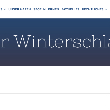
NS
UNSER HAFEN
SEGELN LERNEN
AKTUELLES
RECHTLICHES
er Wintersch