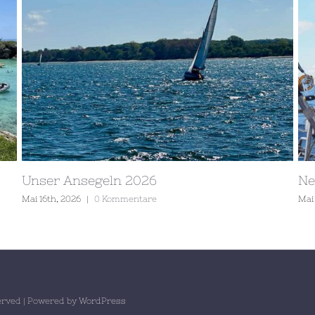
Unser Ansegeln 2026
Ne
Mai 16th, 2026
|
0 Kommentare
Mai
served | Powered by
WordPress